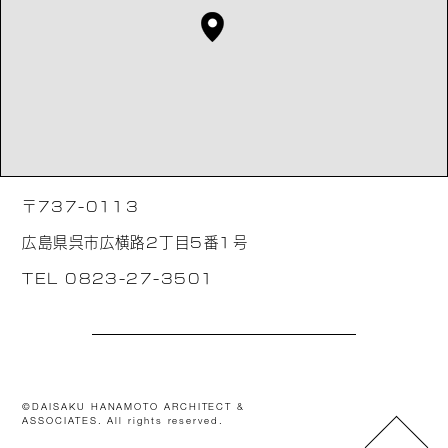
〒737-0113
広島県呉市広横路2丁目5番1号
TEL 0823-27-3501
©DAISAKU HANAMOTO ARCHITECT &
ASSOCIATES. All rights reserved.